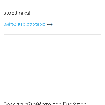
staEllinika!
βλέπω περισσότερα
Βρες τα αξιοθέατα της Ευρώπης!