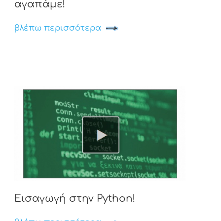
αγαπάμε!
βλέπω περισσότερα
Εισαγωγή στην Python!