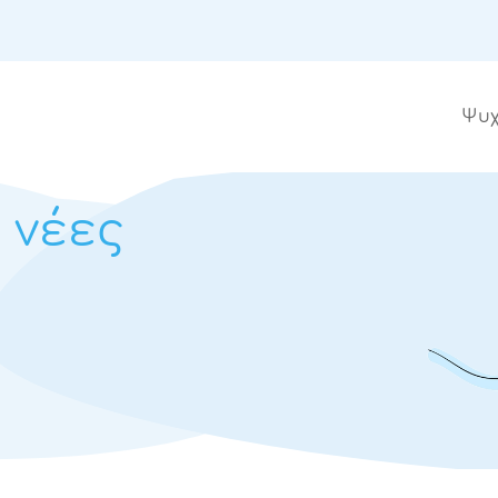
Ψυχ
ι
νέες