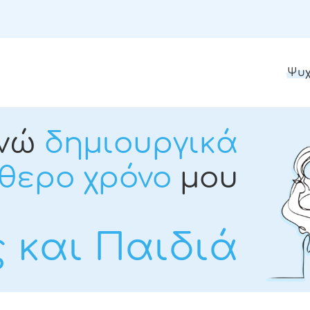
Ψυχ
νώ
δημιουργικά
θερο χρόνο
μου
ς και Παιδιά