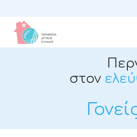
Περ
στον
ελεύ
Γονεί