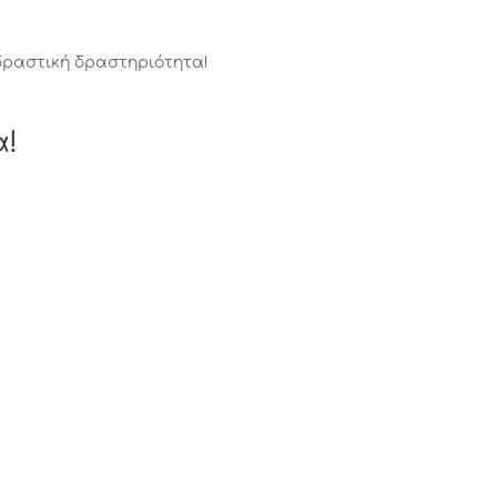
δραστική δραστηριότητα!
α!