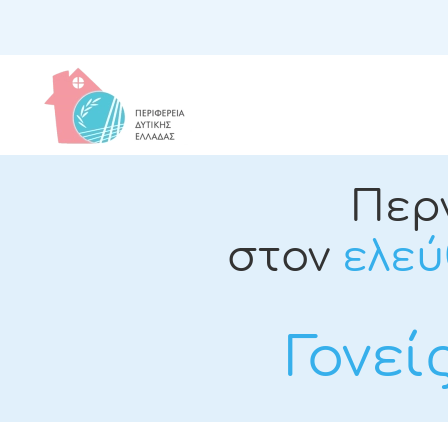
Περ
στον
ελεύ
Γονεί