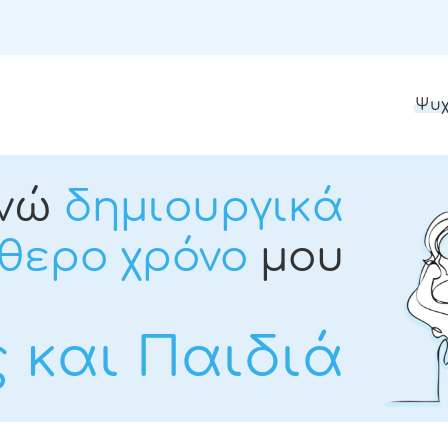
Ψυχ
νώ
δημιουργικά
θερο χρόνο
μου
ς και Παιδιά