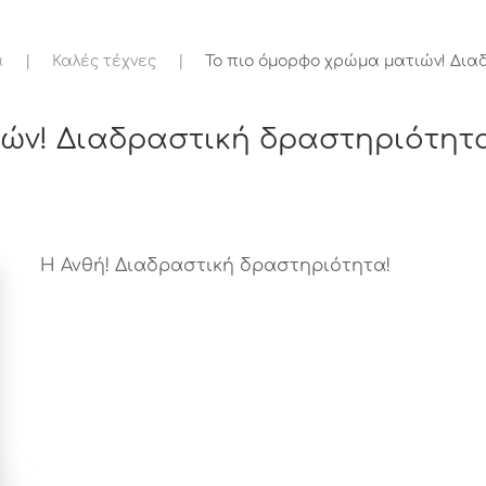
ά
Καλές τέχνες
To πιο όμορφο χρώμα ματιών! Δια
ών! Διαδραστική δραστηριότητ
H Ανθή! Διαδραστική δραστηριότητα!